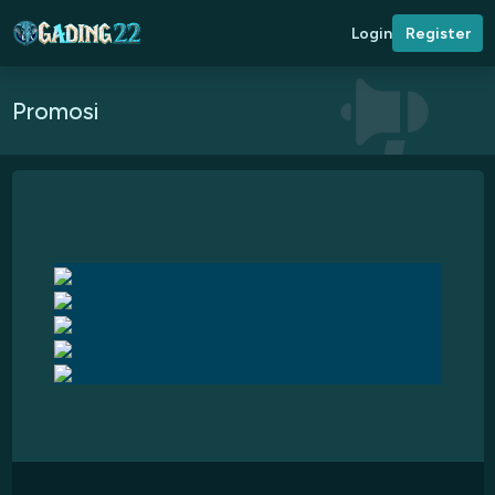
Login
Register
Promosi
BONUS NEW MEMBER 10%
BONUS HARIAN 5% (SLOT)
Minimal deposit untuk mengambil promo ini
BONUS HARIAN 5%
adalah Rp.20.000,-
Minimal deposit untuk mengambil promo ini
BONUS REFERRAL 1%
(SPORTSBOOK & LIVE CASINO)
Maksimal bonus yang dapat diclaim pada promo
adalah Rp.20.000,-
BONUS ROLLINGAN
ini yakni Rp.100.000,-
Maksimal bonus yang dapat diclaim pada promo
Bonus referal ini berlaku hanya untuk seluruh
Minimal deposit untuk mengambil promo ini
Berlaku hanya untuk games slot, live casino, dan
ini yakni Rp.50.000,-
Pasaran togel
Minimal Turnover harus mencapai Rp.200.000,-
adalah Rp.20.000,-
sportsbook
Berlaku hanya untuk games Slot
Bonus akan langsung diberikan ketika downline
agar terhitung valid
Maksimal bonus yang dapat diclaim pada promo
Segala tindak kecurangan seperti; balancebet
Segala tindak kecurangan seperti; balancebet
anda memasang taruhan togel (Diberikan
Bonus Rollingan/Rebate dapat langsung di
ini yakni Rp.100.000,-
(betting kiri kanan), hold freespin, dll akan
(betting kiri kanan), hold freespin, dll akan
secara otomatis)
withdraw tanpa minimal turnover